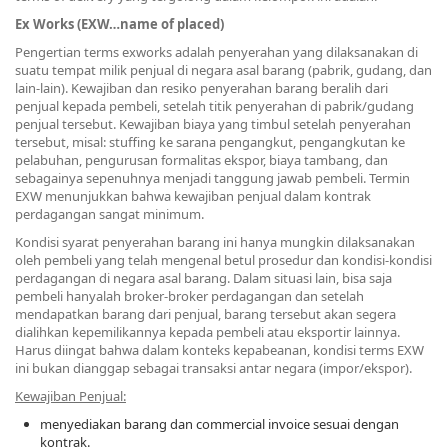
Ex Works (EXW…name of placed)
Pengertian terms exworks adalah penyerahan yang dilaksanakan di
suatu tempat milik penjual di negara asal barang (pabrik, gudang, dan
lain-lain). Kewajiban dan resiko penyerahan barang beralih dari
penjual kepada pembeli, setelah titik penyerahan di pabrik/gudang
penjual tersebut. Kewajiban biaya yang timbul setelah penyerahan
tersebut, misal: stuffing ke sarana pengangkut, pengangkutan ke
pelabuhan, pengurusan formalitas ekspor, biaya tambang, dan
sebagainya sepenuhnya menjadi tanggung jawab pembeli. Termin
EXW menunjukkan bahwa kewajiban penjual dalam kontrak
perdagangan sangat minimum.
Kondisi syarat penyerahan barang ini hanya mungkin dilaksanakan
oleh pembeli yang telah mengenal betul prosedur dan kondisi-kondisi
perdagangan di negara asal barang. Dalam situasi lain, bisa saja
pembeli hanyalah broker-broker perdagangan dan setelah
mendapatkan barang dari penjual, barang tersebut akan segera
dialihkan kepemilikannya kepada pembeli atau eksportir lainnya.
Harus diingat bahwa dalam konteks kepabeanan, kondisi terms EXW
ini bukan dianggap sebagai transaksi antar negara (impor/ekspor).
Kewajiban Penjual:
menyediakan barang dan commercial invoice sesuai dengan
kontrak.