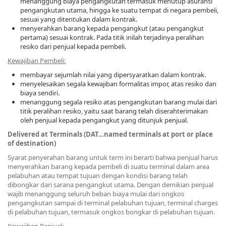
menanggung biaya pengangkutan termasuk menutup asuransi
pengangkutan utama, hingga ke suatu tempat di negara pembeli,
sesuai yang ditentukan dalam kontrak.
menyerahkan barang kepada pengangkut (atau pengangkut
pertama) sesuai kontrak. Pada titik inilah terjadinya peralihan
resiko dari penjual kepada pembeli.
Kewajiban Pembeli:
membayar sejumlah nilai yang dipersyaratkan dalam kontrak.
menyelesaikan segala kewajiban formalitas impor, atas resiko dan
biaya sendiri.
menanggung segala resiko atas pengangkutan barang mulai dari
titik peralihan resiko, yaitu saat barang telah diserahterimakan
oleh penjual kepada pengangkut yang ditunjuk penjual.
Delivered at Terminals (DAT…named terminals at port or place
of destination)
Syarat penyerahan barang untuk term ini berarti bahwa penjual harus
menyerahkan barang kepada pembeli di suatu terminal dalam area
pelabuhan atau tempat tujuan dengan kondisi barang telah
dibongkar dari sarana pengangkut utama. Dengan demikian penjual
wajib menanggung seluruh beban biaya mulai dari ongkos
pengangkutan sampai di terminal pelabuhan tujuan, terminal charges
di pelabuhan tujuan, termasuk ongkos bongkar di pelabuhan tujuan.