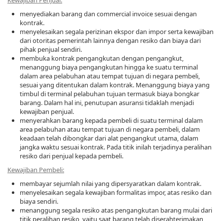
Kewajiban Penjual:
menyediakan barang dan commercial invoice sesuai dengan
kontrak.
menyelesaikan segala perizinan ekspor dan impor serta kewajiban
dari otoritas pemerintah lainnya dengan resiko dan biaya dari
pihak penjual sendiri.
membuka kontrak pengangkutan dengan pengangkut,
menanggung biaya pengangkutan hingga ke suatu terminal
dalam area pelabuhan atau tempat tujuan di negara pembeli,
sesuai yang ditentukan dalam kontrak. Menanggung biaya yang
timbul di terminal pelabuhan tujuan termasuk biaya bongkar
barang. Dalam hal ini, penutupan asuransi tidaklah menjadi
kewajiban penjual.
menyerahkan barang kepada pembeli di suatu terminal dalam
area pelabuhan atau tempat tujuan di negara pembeli, dalam
keadaan telah dibongkar dari alat pengangkut utama, dalam
jangka waktu sesuai kontrak. Pada titik inilah terjadinya peralihan
resiko dari penjual kepada pembeli.
Kewajiban Pembeli:
membayar sejumlah nilai yang dipersyaratkan dalam kontrak.
menyelesaikan segala kewajiban formalitas impor, atas resiko dan
biaya sendiri.
menanggung segala resiko atas pengangkutan barang mulai dari
titik peralihan resiko, yaitu saat barang telah diserahterimakan