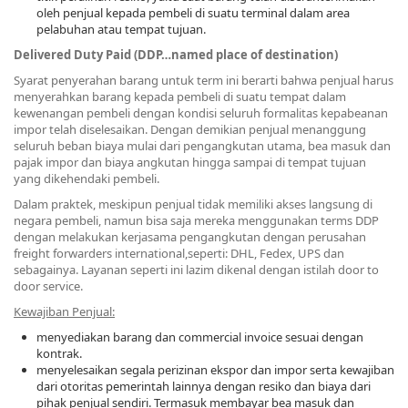
oleh penjual kepada pembeli di suatu terminal dalam area
pelabuhan atau tempat tujuan.
Delivered Duty Paid (DDP…named place of destination)
Syarat penyerahan barang untuk term ini berarti bahwa penjual harus
menyerahkan barang kepada pembeli di suatu tempat dalam
kewenangan pembeli dengan kondisi seluruh formalitas kepabeanan
impor telah diselesaikan. Dengan demikian penjual menanggung
seluruh beban biaya mulai dari pengangkutan utama, bea masuk dan
pajak impor dan biaya angkutan hingga sampai di tempat tujuan
yang dikehendaki pembeli.
Dalam praktek, meskipun penjual tidak memiliki akses langsung di
negara pembeli, namun bisa saja mereka menggunakan terms DDP
dengan melakukan kerjasama pengangkutan dengan perusahan
freight forwarders international,seperti: DHL, Fedex, UPS dan
sebagainya. Layanan seperti ini lazim dikenal dengan istilah door to
door service.
Kewajiban Penjual:
menyediakan barang dan commercial invoice sesuai dengan
kontrak.
menyelesaikan segala perizinan ekspor dan impor serta kewajiban
dari otoritas pemerintah lainnya dengan resiko dan biaya dari
pihak penjual sendiri. Termasuk membayar bea masuk dan