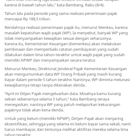
karena di bawah tahun lalu,” kata Bambang, Rabu (8/4).
Tahun lalu pada periode yang sama realisasi penerimaan pajak
mencapai Rp 188,5 triliun.
Rendahnya realisasi penerimaan pajak itu, menurut Menkeu, karena
masalah kepatuhan wajib pajak (WP). Ia menyebut, banyak WP yang
tidak menyampaikan kewajiban sesuai dengan seharusnya.
Karena itu, Kementerian Keuangan (Kemenkeu) akan melakukan
pembinaan dan memperbaiki catatan pembayaran yang sudah
dilakukan dalam lima tahun terakhir untuk wajib pajak yang sudah
memiliki NPWP dan menyampaikan secara teratur.
Menurut Menkeu, Direktorat Jenderal Pajak Kementerian Keuangan
akan mengumumkan data WP Orang Pribadi yang masih kurang
bayar dalam periode 5 tahun terakhir. Nantinya, WP diminta melunasi
kewajibannya tetapi tanpa dikenakan denda.
“April ini Ditjen Pajak mengeluarkan data. Misalnya kamu kurang
sekian sebenarnya selama 5 tahun,” kata Bambang seraya
menegaskan, nantinya WP yang patuh melaporkan kekurangan
pajaknya tidak akan kena denda.
Untuk yang belum (memiliki NPWP), Dirtjen Pajak akan menjaring
eksentifikasi, sehingga yang selama ini belum bayar sama sekali, nanti
harus membayar, dan tentunya melihat aktifitas mereka selama lima
tahun terakhir.