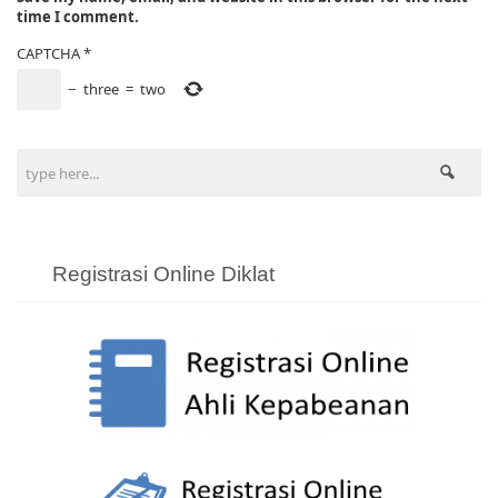
time I comment.
CAPTCHA
*
−
three
=
two
Registrasi Online Diklat