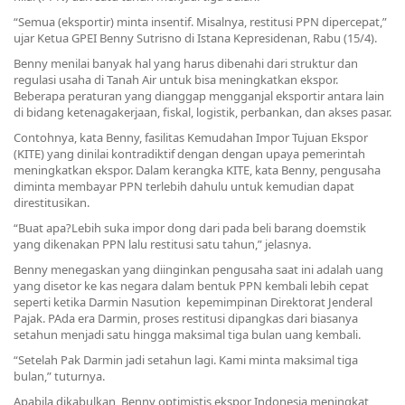
“Semua (eksportir) minta insentif. Misalnya, restitusi PPN dipercepat,”
ujar Ketua GPEI Benny Sutrisno di Istana Kepresidenan, Rabu (15/4).
Benny menilai banyak hal yang harus dibenahi dari struktur dan
regulasi usaha di Tanah Air untuk bisa meningkatkan ekspor.
Beberapa peraturan yang dianggap mengganjal eksportir antara lain
di bidang ketenagakerjaan, fiskal, logistik, perbankan, dan akses pasar.
Contohnya, kata Benny, fasilitas Kemudahan Impor Tujuan Ekspor
(KITE) yang dinilai kontradiktif dengan dengan upaya pemerintah
meningkatkan ekspor. Dalam kerangka KITE, kata Benny, pengusaha
diminta membayar PPN terlebih dahulu untuk kemudian dapat
direstitusikan.
“Buat apa?Lebih suka impor dong dari pada beli barang doemstik
yang dikenakan PPN lalu restitusi satu tahun,” jelasnya.
Benny menegaskan yang diinginkan pengusaha saat ini adalah uang
yang disetor ke kas negara dalam bentuk PPN kembali lebih cepat
seperti ketika Darmin Nasution kepemimpinan Direktorat Jenderal
Pajak. PAda era Darmin, proses restitusi dipangkas dari biasanya
setahun menjadi satu hingga maksimal tiga bulan uang kembali.
“Setelah Pak Darmin jadi setahun lagi. Kami minta maksimal tiga
bulan,” tuturnya.
Apabila dikabulkan, Benny optimistis ekspor Indonesia meningkat