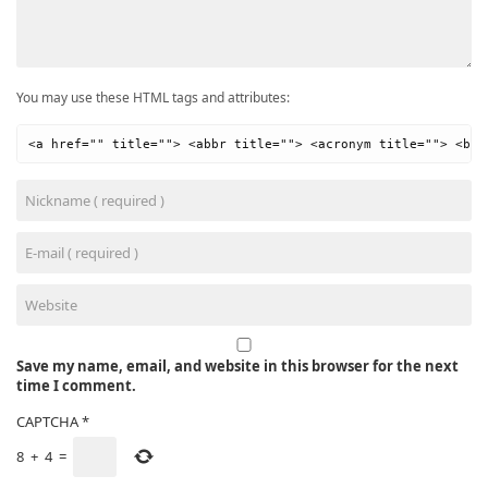
You may use these HTML tags and attributes:
<a href="" title=""> <abbr title=""> <acronym title=""> <b> 
Save my name, email, and website in this browser for the next
time I comment.
CAPTCHA
*
8
+
4
=