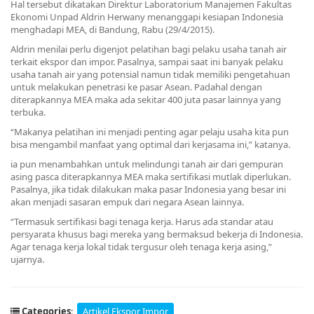
Hal tersebut dikatakan Direktur Laboratorium Manajemen Fakultas
Ekonomi Unpad Aldrin Herwany menanggapi kesiapan Indonesia
menghadapi MEA, di Bandung, Rabu (29/4/2015).
Aldrin menilai perlu digenjot pelatihan bagi pelaku usaha tanah air
terkait ekspor dan impor. Pasalnya, sampai saat ini banyak pelaku
usaha tanah air yang potensial namun tidak memiliki pengetahuan
untuk melakukan penetrasi ke pasar Asean. Padahal dengan
diterapkannya MEA maka ada sekitar 400 juta pasar lainnya yang
terbuka.
“Makanya pelatihan ini menjadi penting agar pelaju usaha kita pun
bisa mengambil manfaat yang optimal dari kerjasama ini,” katanya.
ia pun menambahkan untuk melindungi tanah air dari gempuran
asing pasca diterapkannya MEA maka sertifikasi mutlak diperlukan.
Pasalnya, jika tidak dilakukan maka pasar Indonesia yang besar ini
akan menjadi sasaran empuk dari negara Asean lainnya.
“Termasuk sertifikasi bagi tenaga kerja. Harus ada standar atau
persyarata khusus bagi mereka yang bermaksud bekerja di Indonesia.
Agar tenaga kerja lokal tidak tergusur oleh tenaga kerja asing,”
ujarnya.
Categories
:
Artikel Ekspor Impor