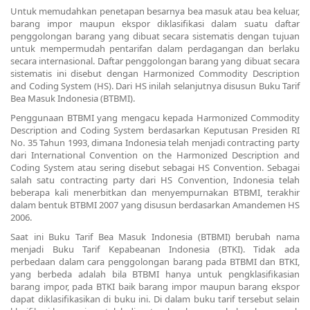
Untuk memudahkan penetapan besarnya bea masuk atau bea keluar,
barang impor maupun ekspor diklasifikasi dalam suatu daftar
penggolongan barang yang dibuat secara sistematis dengan tujuan
untuk mempermudah pentarifan dalam perdagangan dan berlaku
secara internasional. Daftar penggolongan barang yang dibuat secara
sistematis ini disebut dengan
Harmonized Commodity Description
and Coding System
(HS). Dari HS inilah selanjutnya disusun Buku Tarif
Bea Masuk Indonesia (BTBMI).
Penggunaan BTBMI yang mengacu kepada Harmonized Commodity
Description and Coding System berdasarkan Keputusan Presiden RI
No. 35 Tahun 1993, dimana Indonesia telah menjadi contracting party
dari International Convention on the Harmonized Description and
Coding System atau sering disebut sebagai HS Convention. Sebagai
salah satu contracting party dari HS Convention, Indonesia telah
beberapa kali menerbitkan dan menyempurnakan BTBMI, terakhir
dalam bentuk BTBMI 2007 yang disusun berdasarkan Amandemen HS
2006.
Saat ini Buku Tarif Bea Masuk Indonesia (BTBMI) berubah nama
menjadi Buku Tarif Kepabeanan Indonesia (BTKI). Tidak ada
perbedaan dalam cara penggolongan barang pada BTBMI dan BTKI,
yang berbeda adalah bila BTBMI hanya untuk pengklasifikasian
barang impor, pada BTKI baik barang impor maupun barang ekspor
dapat diklasifikasikan di buku ini. Di dalam buku tarif tersebut selain