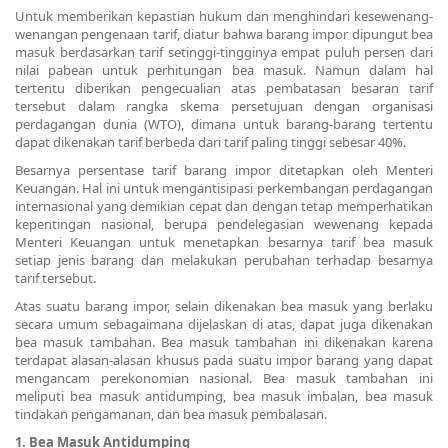
Untuk memberikan kepastian hukum dan menghindari kesewenang-
wenangan pengenaan tarif, diatur bahwa barang impor dipungut bea
masuk berdasarkan tarif setinggi-tingginya empat puluh persen dari
nilai pabean untuk perhitungan bea masuk. Namun dalam hal
tertentu diberikan pengecualian atas pembatasan besaran tarif
tersebut dalam rangka skema persetujuan dengan organisasi
perdagangan dunia (WTO), dimana untuk barang-barang tertentu
dapat dikenakan tarif berbeda dari tarif paling tinggi sebesar 40%.
Besarnya persentase tarif barang impor ditetapkan oleh Menteri
Keuangan. Hal ini untuk mengantisipasi perkembangan perdagangan
internasional yang demikian cepat dan dengan tetap memperhatikan
kepentingan nasional, berupa pendelegasian wewenang kepada
Menteri Keuangan untuk menetapkan besarnya tarif bea masuk
setiap jenis barang dan melakukan perubahan terhadap besarnya
tarif tersebut.
Atas suatu barang impor, selain dikenakan bea masuk yang berlaku
secara umum sebagaimana dijelaskan di atas, dapat juga dikenakan
bea masuk tambahan. Bea masuk tambahan ini dikenakan karena
terdapat alasan-alasan khusus pada suatu impor barang yang dapat
mengancam perekonomian nasional. Bea masuk tambahan ini
meliputi bea masuk antidumping, bea masuk imbalan, bea masuk
tindakan pengamanan, dan bea masuk pembalasan.
1. Bea Masuk Antidumping