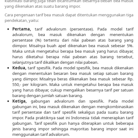
klasifikasi barang juga telah dicantumkan besarnya beban bea masuk
yang dikenakan atas suatu barang impor.
Cara pengenaan tarif bea masuk dapat ditentukan menggunakan tiga
pendekatan, yaitu:
Pertama,
tarif advalorum (persentase). Pada model tarif
advalorum, bea masuk dikenakan dengan menentukan
persentase (%) tertentu dari nilai pabean atas barang yang
diimpor. Misalnya buah apel dikenakan bea masuk sebesar 5%.
Maka untuk mengetahui berapa bea masuk yang harus dibayar,
harus diketahui berapa nilai pabean atas barang tersebut,
selanjutnya tarif dikalikan dengan nilai pabean.
Kedua,
tarif spesifik. Pada model spesifik, bea masuk dikenakan
dengan menentukan besaran bea masuk setiap satuan barang
yang diimpor. Misalnya beras dikenakan bea masuk sebesar Rp.
550,- per kilogram. Maka untuk mengetahui berapa bea masuk
yang harus dibayar, cukup mengalikan besarnya tarif per satuan
barang dengan jumlah satuan barang.
Ketiga,
gabungan advalorum dan spesifik. Pada model
gabungan ini, bea masuk dikenakan dengan mengkombinasikan
tarif persentase dan tarif spesifik sekaligus pada suatu barang
impor. Pada praktiknya saat ini Indonesia tidak menerapkan tarif
gabungan. Tarif spesifik pun hanya diterapkan untuk beberapa
jenis barang impor sehingga mayoritas barang impor saat ini
menggunakan tarif advalorum.