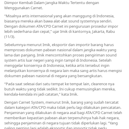
Diimpor Kembali Dalam Jangka Waktu Tertentu dengan
Menggunakan Carnet.
“Misalnya artis internasional yang akan manggung di Indonesia,
biasanya mereka akan bawa alat-alat sound systemnya sendiri.
Dengan dokumen ATA/CPD Carnet ini pengurusan prosedur impor
lebih sederhana dan cepat,” ujar Imik di kantornya, Jakarta, Rabu
(11/3).
Sebelumnya menurut Imik, eksportir dan importir barang harus
memproses dokumen pabean nasional dalam jangka waktu yang
lama dan panjang. Imik mencontohkan proses pengiriman sound
system artis luar negeri yang ingin tampil di Indonesia. Setelah
menggelar konsernya di Indonesia, ketika artis tersebut ingin
melanjutkan konsernya di negara lain maka sang artis harus mengisi
dokumen pabean nasional di negara yang bersangkutan.
“Pada saat selesai dari satu tempat ke tempat lain, clearence nya
butuh waktu yang tidak sedikit. Ini cukup memusingkan mereka,
kendala-kendala ini jadi catatan,” kata Imik.
Dengan Carnet System, menurut Imik, barang yang sudah tercatat
dalam kategori ATA/CPD maka tidak perlu lagi dilakukan pencatatan.
Penjaminan yang dilakukan di negara asal bagi ATA/CPD Carnet telah
memberikan kepastian pabean akan terpenuhinya hak-hak negara,
sehingga penjaminan di negara tujuan tidak diperlukan lagi. “Yang
paling penting lagi adalah eksportir dan importir tidak perlu