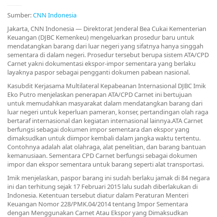
Sumber:
CNN Indonesia
Jakarta, CNN Indonesia — Direktorat Jenderal Bea Cukai Kementerian
Keuangan (DJBC Kemenkeu) mengeluarkan prosedur baru untuk
mendatangkan barang dari luar negeri yang sifatnya hanya singgah
sementara di dalam negeri. Prosedur tersebut berupa sistem ATA/CPD
Carnet yakni dokumentasi ekspor-impor sementara yang berlaku
layaknya paspor sebagai pengganti dokumen pabean nasional.
Kasubdit Kerjasama Multilateral Kepabeanan Internasional DJBC Imik
Eko Putro menjelaskan penerapan ATA/CPD Carnet ini bertujuan
untuk memudahkan masyarakat dalam mendatangkan barang dari
luar negeri untuk keperluan pameran, konser, pertandingan olah raga
bertaraf internasional dan kegiatan internasional lainnya.
ATA Carnet
berfungsi sebagai dokumen impor sementara dan ekspor yang
dimaksudkan untuk diimpor kembali dalam jangka waktu tertentu.
Contohnya adalah alat olahraga, alat penelitian, dan barang bantuan
kemanusiaan. Sementara CPD Carnet berfungsi sebagai dokumen
impor dan ekspor sementara untuk barang seperti alat transportasi.
Imik menjelaskan, paspor barang ini sudah berlaku jamak di 84 negara
ini dan terhitung sejak 17 Februari 2015 lalu sudah diberlakukan di
Indonesia. Ketentuan tersebut diatur dalam Peraturan Menteri
Keuangan Nomor 228/PMK.04/2014 tentang Impor Sementara
dengan Menggunakan Carnet Atau Ekspor yang Dimaksudkan